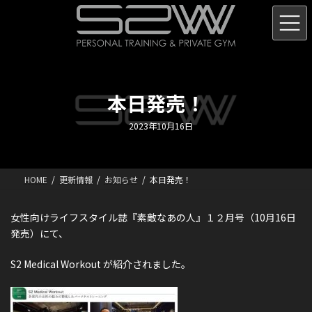
コ
ナ
ン
ビ
テ
ゲ
ン
ー
ツ
シ
へ
ョ
ス
ン
本日発売！
キ
に
ッ
移
2023年10月16日
プ
動
HOME
更新情報
お知らせ
本日発売！
女性向けライフスタイル誌『素敵なあの人』１２月号（10月16日
発売）にて、
S2 Medical Workout が紹介されました。