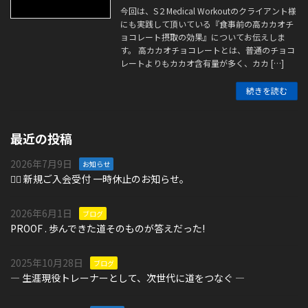
今回は、S２Medical Workoutのクライアント様
にも実践して頂いている『食事前の高カカオチ
ョコレート摂取の効果』についてお伝えしま
す。 高カカオチョコレートとは、普通のチョコ
レートよりもカカオ含有量が多く、カカ […]
続きを読む
最近の投稿
2026年7月9日
お知らせ
🏋️‍♀️ 新規ご入会受付 一時休止のお知らせ。
2026年6月1日
ブログ
PROOF . 歩んできた道そのものが答えだった!
2025年10月28日
ブログ
― 生涯現役トレーナーとして、次世代に道をつなぐ ―