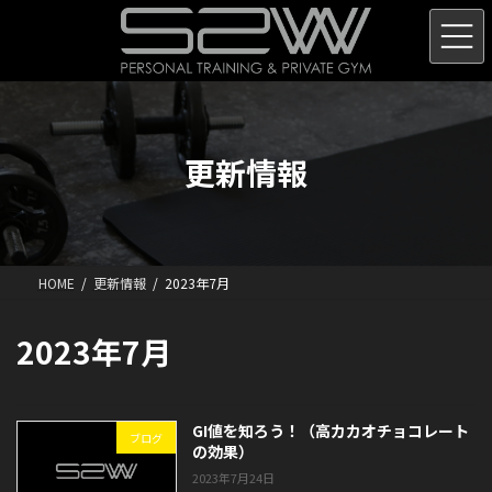
コ
ナ
ン
ビ
テ
ゲ
ン
ー
ツ
シ
へ
ョ
ス
ン
更新情報
キ
に
ッ
移
プ
動
HOME
更新情報
2023年7月
2023年7月
GI値を知ろう！（高カカオチョコレート
ブログ
の効果）
2023年7月24日