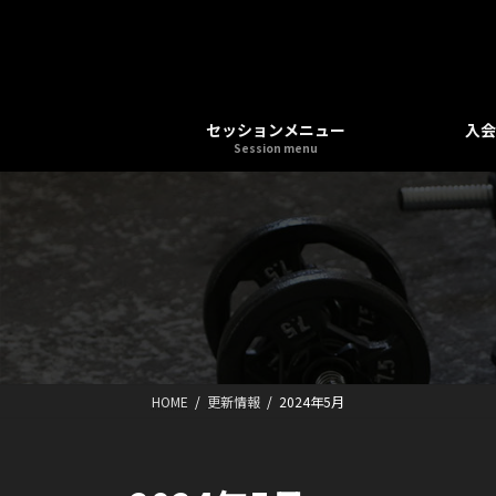
コ
ナ
ン
ビ
テ
ゲ
ン
ー
ツ
シ
セッションメニュー
入会
へ
ョ
Session menu
ス
ン
キ
に
ッ
移
プ
動
HOME
更新情報
2024年5月