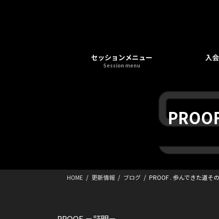
コ
ナ
ン
ビ
テ
ゲ
ン
ー
ツ
シ
セッションメニュー
入会
へ
ョ
Session menu
ス
ン
キ
に
ッ
移
プ
動
PRO
HOME
更新情報
ブログ
PROOF . 歩んできた道
PROOF －証明－