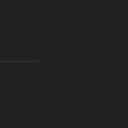
________________