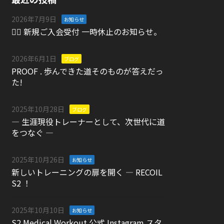
2026年7月9日
お知らせ
🏋️‍♀️ 新規ご入会受付 一時休止のお知らせ。
2026年6月1日
ブログ
PROOF . 歩んできた道そのものが答えだっ
た!
2025年10月28日
ブログ
― 生涯現役トレーナーとして、次世代に道
をつなぐ ―
2025年10月26日
お知らせ
新しいトレーニングの扉を開く ― RECOIL
S2 ！
2025年10月10日
お知らせ
S2 Medical Workout 公式 Instagram スタ